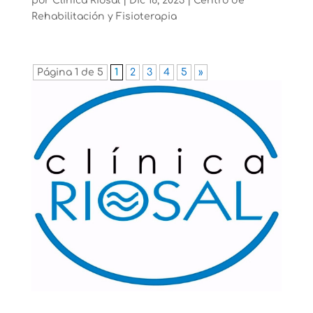
por
Clínica Riosal
|
Dic 16, 2023
|
Centro de
Rehabilitación y Fisioterapia
Página 1 de 5
1
2
3
4
5
»