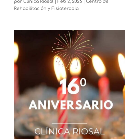
por
Clínica Riosal
|
Feb 2, 2026
|
Centro de
Rehabilitación y Fisioterapia