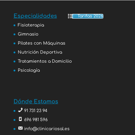
Especialidades
Tarifas 2026
Fisioterapia
Gimnasio
Pilates con Máquinas
Nutrición Deportiva
Tratamientos a Domicilio
Psicología
Dónde Estamos
91 731 23 94
696 981 596
info@clinicariosal.es