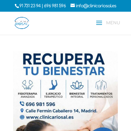
91 731 23 94
|
696 981 596
info@clinicariosal.es