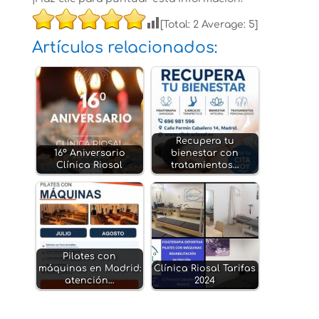
[Total:
2
Average:
5
]
Artículos relacionados:
Recupera tu
16º Aniversario
bienestar con
Clínica Riosal
tratamientos…
Pilates con
máquinas en Madrid:
Clínica Riosal Tarifas
atención…
2024