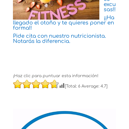
excu
sas!!
¡¡Ha
llegado el otoño y te quieres poner en
forma!!
Pide cita con nuestro nutricionista.
Notarás la diferencia.
¡Haz clic para puntuar esta información!
[Total:
6
Average:
4.7
]