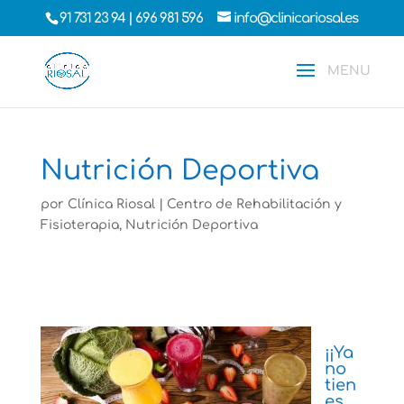
91 731 23 94
|
696 981 596
info@clinicariosal.es
Nutrición Deportiva
por
Clínica Riosal
|
Centro de Rehabilitación y
Fisioterapia
,
Nutrición Deportiva
¡¡Ya
no
tien
es