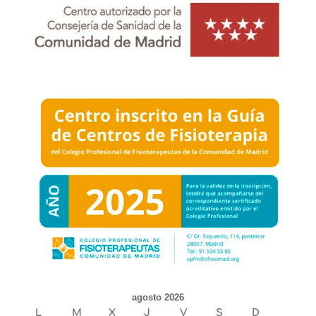
agosto 2026
L
M
X
J
V
S
D