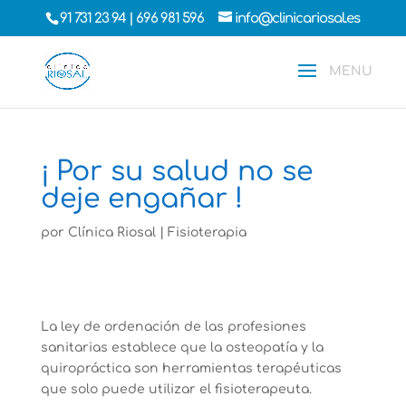
91 731 23 94
|
696 981 596
info@clinicariosal.es
¡ Por su salud no se
deje engañar !
por
Clínica Riosal
|
Fisioterapia
La ley de ordenación de las profesiones
sanitarias establece que la osteopatía y la
quiropráctica son herramientas terapéuticas
que solo puede utilizar el fisioterapeuta.