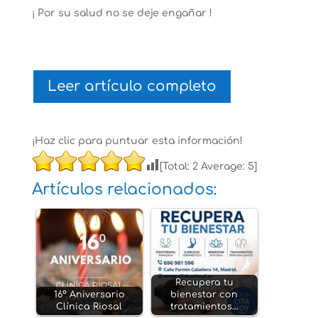
¡ Por su salud no se deje engañar !
Leer artículo completo
¡Haz clic para puntuar esta información!
[Total:
2
Average:
5
]
Artículos relacionados:
Recupera tu
16º Aniversario
bienestar con
Clínica Riosal
tratamientos…