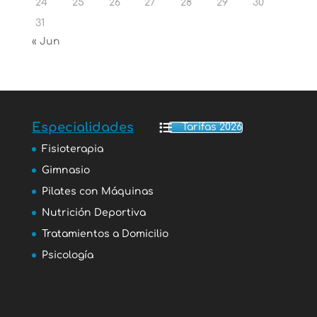
24
25
26
27
28
29
30
31
« Jun
Especialidades
Tarifas 2026
Fisioterapia
Gimnasio
Pilates con Máquinas
Nutrición Deportiva
Tratamientos a Domicilio
Psicología